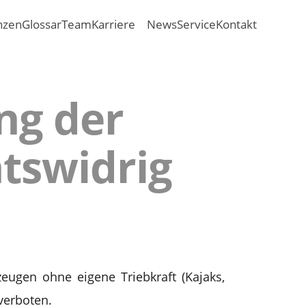
nzen
Glossar
Team
Karriere
News
Service
Kontakt
ng der
htswidrig
eugen ohne eigene Triebkraft (Kajaks,
verboten.