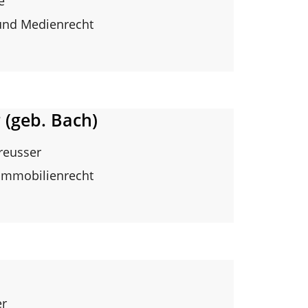
e
 und Medienrecht
 (geb. Bach)
reusser
 Immobilienrecht
er