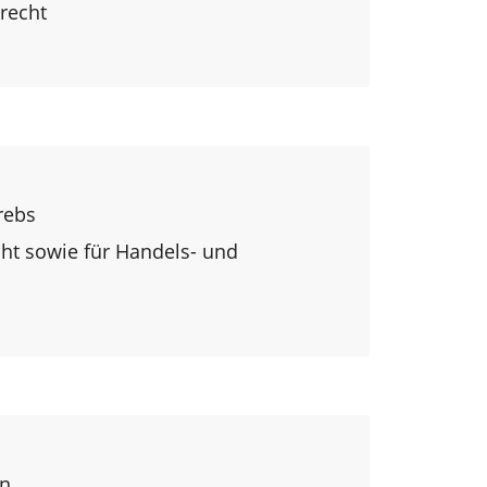
recht
rebs
cht sowie für Handels- und
hn