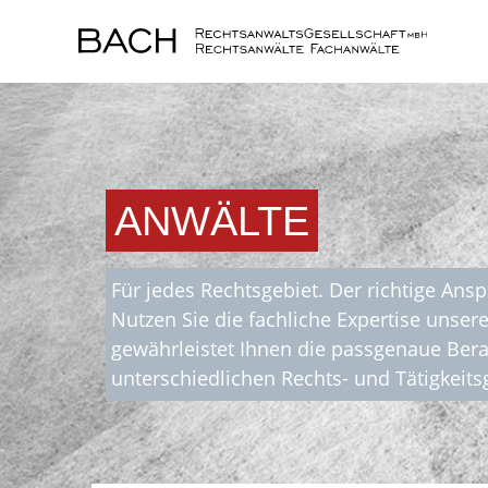
ANWÄLTE
Für jedes Rechtsgebiet. Der richtige Ans
Nutzen Sie die fachliche Expertise unser
gewährleistet Ihnen die passgenaue Ber
unterschiedlichen Rechts- und Tätigkeits