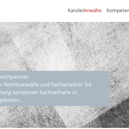
Kanzlei
Anwälte
Kompete
prechpartner.
er Rechtsanwälte und Fachanwälte! Sie
atung komplexer Sachverhalte in
gebieten.