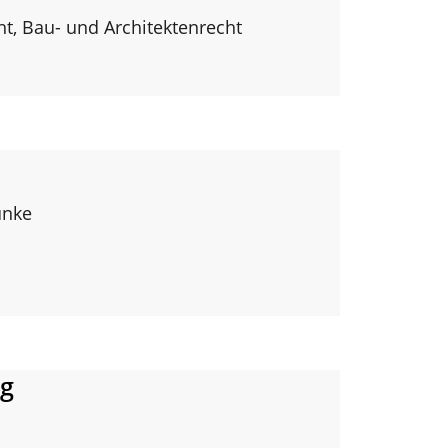
ht, Bau- und Architektenrecht
unke
ng