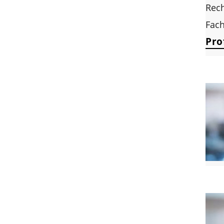
Rec
Fach
Prof