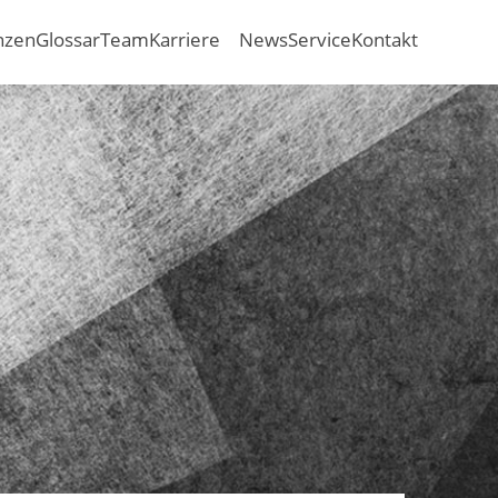
nzen
Glossar
Team
Karriere
News
Service
Kontakt