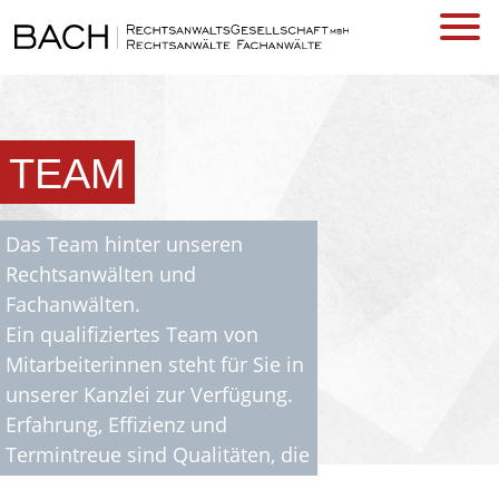
TEAM
Das Team hinter unseren
Rechtsanwälten und
Fachanwälten.
Ein qualifiziertes Team von
Mitarbeiterinnen steht für Sie in
unserer Kanzlei zur Verfügung.
Erfahrung, Effizienz und
Termintreue sind Qualitäten, die
das gut eingespielte Team in