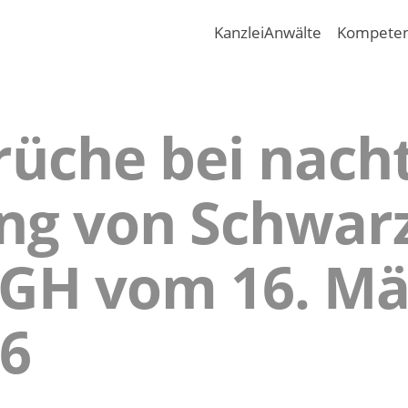
Kanzlei
Anwälte
Kompete
üche bei nacht
ng von Schwarz
BGH vom 16. Mä
16