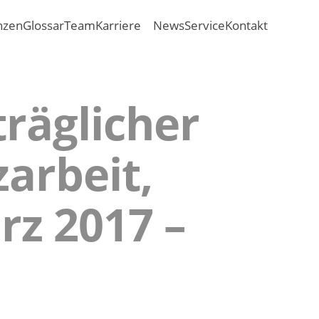
nzen
Glossar
Team
Karriere
News
Service
Kontakt
räglicher
arbeit,
rz 2017 –